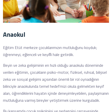
Anaokul
Eğitim Etüt merkeze çocuklarımızın mutluluğunu koyduk;
öğrenmeyi, eğlenceli ve keyiﬂi hale getirdik.
Beyin ve zeka gelişiminin en hızlı olduğu anaokulu döneminde
verilen eğitimin, çocukların psiko-motor, fiziksel, ruhsal, bilişsel
zeka ve sosyal gelişimi açısından önemli bir rol oynadığının
bilinciyle anaokulunda temel hedefmizi okula gelmekten keyif
alan, öğrendiklerini hayatın içinde deneyimleyebilen, paylaşmanın
mutluluğuna varmış bireyler yetiştirmek üzerine kurguladık.
Bu kapsamda çocuk psikolojisi ve pedagojisi çerçevesinde