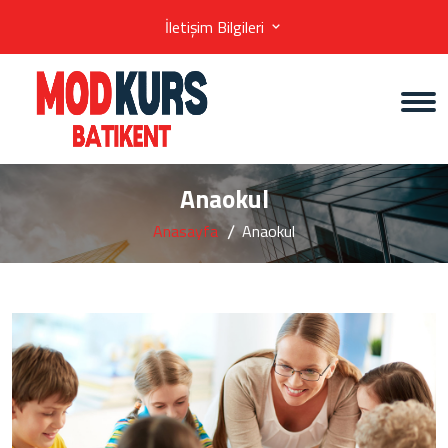
İletişim Bilgileri
Anaokul
Anasayfa
Anaokul