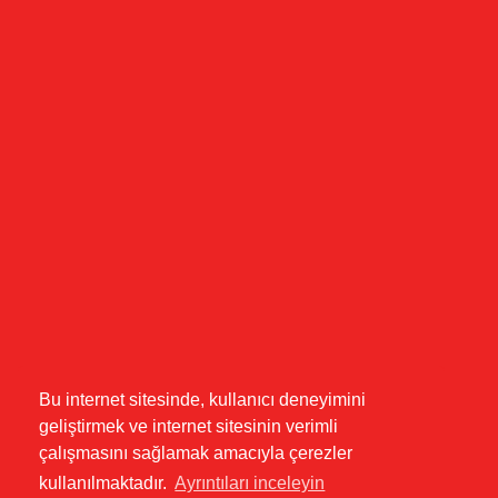
Kentkoop, 1862. Sk. No:8,
Yenimahalle/Ankara
0 (507) 364 21 66
ortadogulularbatikent@gmail.com
Bu internet sitesinde, kullanıcı deneyimini
geliştirmek ve internet sitesinin verimli
çalışmasını sağlamak amacıyla çerezler
kullanılmaktadır.
Ayrıntıları inceleyin